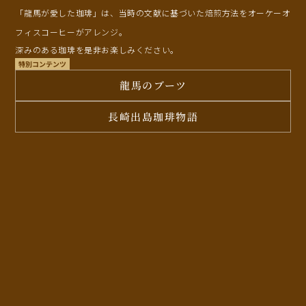
「龍馬が愛した珈琲」は、当時の文献に基づいた焙煎方法をオーケーオ
フィスコーヒーがアレンジ。
深みのある珈琲を是非お楽しみください。
特別コンテンツ
龍馬のブーツ
長崎出島珈琲物語
亀山社中
龍馬のぶー
亀山社中は、坂本龍馬が結成した日本初の民間貿易会社兼私設海軍で、薩
亀山社中から歩いて
摩藩などの支援を受け、倒幕活動や武器取引、物資輸送、そして薩長同盟
創設130周年を記
の仲介に重要な役割を果たしました。
ジェです。