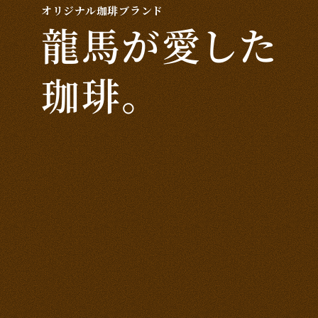
オリジナル珈琲ブランド
龍馬が
愛した
珈琲
。