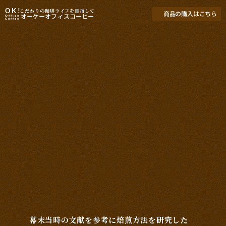
OK
!
こだわりの珈琲ライフを目指して
商品の購入はこちら
オーケーオフィスコーヒー
Office
Coffe
e
幕末当時の文献を参考に焙煎方法を研究した